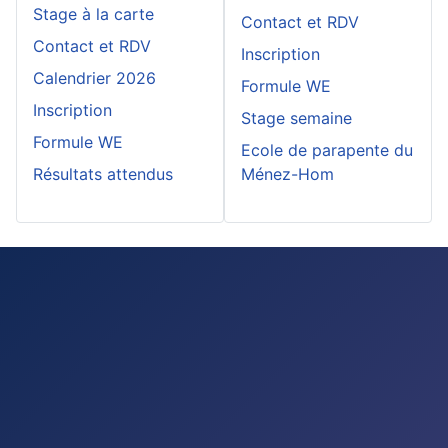
Stage à la carte
Contact et RDV
Contact et RDV
Inscription
Calendrier 2026
Formule WE
Inscription
Stage semaine
Formule WE
Ecole de parapente du
Résultats attendus
Ménez-Hom