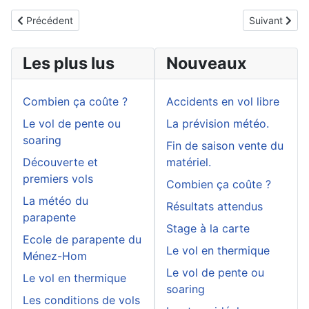
Article précédent : La prévision météo.
Article suiva
Précédent
Suivant
Les plus lus
Nouveaux
Combien ça coûte ?
Accidents en vol libre
Le vol de pente ou
La prévision météo.
soaring
Fin de saison vente du
Découverte et
matériel.
premiers vols
Combien ça coûte ?
La météo du
Résultats attendus
parapente
Stage à la carte
Ecole de parapente du
Le vol en thermique
Ménez-Hom
Le vol de pente ou
Le vol en thermique
soaring
Les conditions de vols