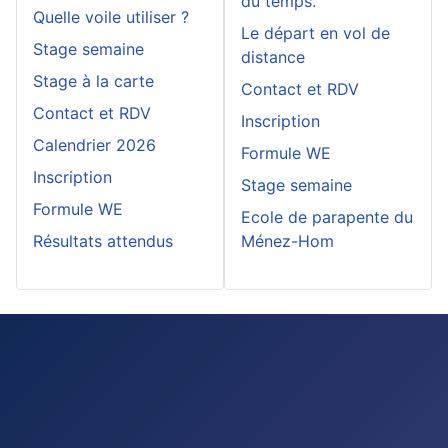
du temps.
Quelle voile utiliser ?
Le départ en vol de
Stage semaine
distance
Stage à la carte
Contact et RDV
Contact et RDV
Inscription
Calendrier 2026
Formule WE
Inscription
Stage semaine
Formule WE
Ecole de parapente du
Résultats attendus
Ménez-Hom