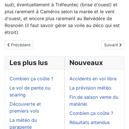
sud), éventuellement à Tréfeuntec (brise d'ouest) et
plus rarement à Caméros selon la marée et le vent
d'ouest, et encore plus rarement au Belvédère de
Rosnoën (il faut savoir gérer sa voile au déco qui est
étroit).
Article précédent : Le vol de pente ou soaring
Article suivan
Précédent
Suivant
Les plus lus
Nouveaux
Combien ça coûte ?
Accidents en vol libre
Le vol de pente ou
La prévision météo.
soaring
Fin de saison vente du
Découverte et
matériel.
premiers vols
Combien ça coûte ?
La météo du
Résultats attendus
parapente