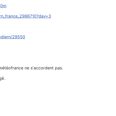
10m
ern_france_2986710?day=3
odiern/29550
 météofrance ne s'accordent pas.
gé.