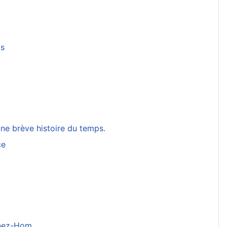
ls
une brève histoire du temps.
ce
énez-Hom