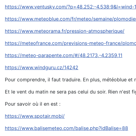
https://www.ventusky.com/?p=48.252;-4.538;9&l=wind-
https://www.meteoblue.com/fr/meteo/semaine/plomodi
https://www.meteorama.fr/pression-atmospherique/
https://meteofrance.com/previsions-meteo-france/plom
https://meteo-parapente.com/#/48.2173,-4.2359,11
https://www.windguru.cz/14242
Pour comprendre, il faut traduire. En plus, météoblue et
Et le vent du matin ne sera pas celui du soir. Rien n'est fi
Pour savoir où il en est :
https://www.spotair.mobi/
https://www.balisemeteo.com/balise.php?idBalise=88