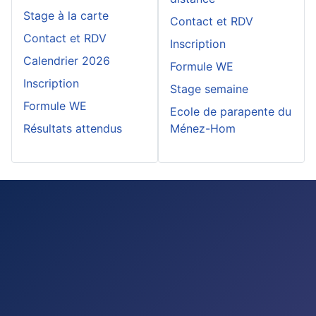
Stage à la carte
Contact et RDV
Contact et RDV
Inscription
Calendrier 2026
Formule WE
Inscription
Stage semaine
Formule WE
Ecole de parapente du
Résultats attendus
Ménez-Hom