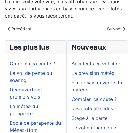
La mini voile vole vite, mais attention aux réactions
vives, aux turbulences en basse couche. Des pilotes
ont payé. Ils vous raconteront.
Article précédent : Calendrier 2026
Article suiva
Précédent
Suivant
Les plus lus
Nouveaux
Combien ça coûte ?
Accidents en vol libre
Le vol de pente ou
La prévision météo.
soaring
Fin de saison vente du
Découverte et
matériel.
premiers vols
Combien ça coûte ?
La météo du
Résultats attendus
parapente
Stage à la carte
Ecole de parapente du
Le vol en thermique
Ménez-Hom